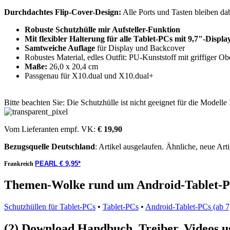
Durchdachtes Flip-Cover-Design:
Alle Ports und Tasten bleiben dab
Robuste Schutzhülle mir Aufsteller-Funktion
Mit flexibler Halterung für alle Tablet-PCs mit 9,7"-Displa
Samtweiche Auflage
für Display und Backcover
Robustes Material, edles Outfit: PU-Kunststoff mit griffiger Ob
Maße:
26,0 x 20,4 cm
Passgenau für X10.dual und X10.dual+
Bitte beachten Sie: Die Schutzhülle ist nicht geeignet für die Mode
Vom Lieferanten empf. VK:
€ 19,90
Bezugsquelle
Deutschland
: Artikel ausgelaufen. Ähnliche, neue Arti
PEARL € 9,95*
Frankreich
Themen-Wolke rund um Android-Tablet-PC
Schutzhüllen für Tablet-PCs
•
Tablet-PCs
•
Android-Tablet-PCs (ab 7
(2) Download Handbuch, Treiber, Videos u