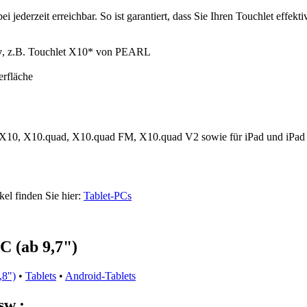
ei jederzeit erreichbar. So ist garantiert, dass Sie Ihren Touchlet eff
y
, z.B. Touchlet X10* von PEARL
erfläche
lle X10, X10.quad, X10.quad FM, X10.quad V2 sowie für iPad und iPad 
kel finden Sie hier:
Tablet-PCs
 (ab 9,7")
,8")
•
Tablets
•
Android-Tablets
sw.: