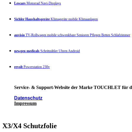
Lescars
Motorrad Navi-Displays
Sichler Haushaltsgeräte
Klimageräte mobile Klimaanlagen
auvisio
TV-Rollwagen mobile schwenkbare Senioren Pflegen Betten Schlafzimmer
newgen medicals
Schrittzähler Uhren Android
revolt
Powerstation 230v
Service- & Support-Website der Marke TOUCHLET für die 
Datenschutz
Impressum
X3/X4 Schutzfolie