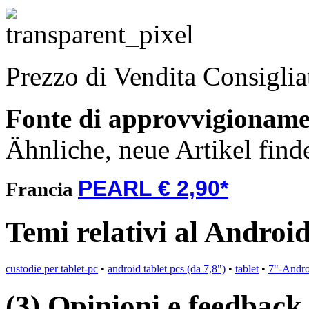
Prezzo di Vendita Consigli
Fonte di approvvigionam
Ähnliche, neue Artikel find
PEARL € 2,90*
Francia
Temi relativi al Andro
custodie per tablet-pc
•
android tablet pcs (da 7,8")
•
tablet
•
7"-Andro
(3) Opinioni e feedback d