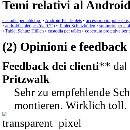
Temi relativi al Androi
custodie per tablet-pc
•
Android-PC Tablets
•
accessorio in poliestere
•
android tablet pcs (da 9,7")
•
Tablet Schutzhüllen
•
supporto per tabl
•
Tablet Schutz Hüllen
•
custodia per tablet
•
copertura protettiva per t
(2) Opinioni e feedback d
Feedback dei clienti
** da
Pritzwalk
Sehr zu empfehlende Schut
montieren. Wirklich toll.